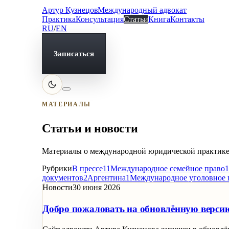
Артур Кузнецов
Международный адвокат
Практика
Консультация
Статьи
Книга
Контакты
RU
/
EN
Записаться
МАТЕРИАЛЫ
Статьи и новости
Материалы о международной юридической практике: 
Рубрики
В прессе
11
Международное семейное право
1
документов
2
Аргентина
1
Международное уголовное 
Новости
30 июня 2026
Добро пожаловать на обновлённую верси