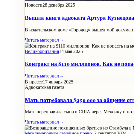
Новости
28 декабря 2025
Вышла книга адвоката Артура Кузнецова
В издательском доме «Городец» вышел мой докумен
Читать материал
→
Великобритания
14 мая 2025
Контракт на $110 миллионов. Как не попа
Читать материал
→
В прессе
17 января 2025
Адвокатская газета
Мать потребовала $250 000 за общение о
Мать переправила сына в США через Мексику и потр
Читать материал
→
Международное семейное право
12 сентября 2024