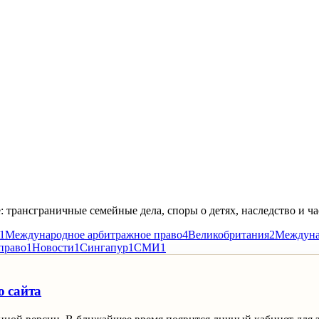
трансграничные семейные дела, споры о детях, наследство и 
1
Международное арбитражное право
4
Великобритания
2
Междуна
право
1
Новости
1
Сингапур
1
СМИ
1
ю сайта