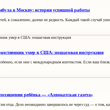
мбула в Москву: история успешной работы
ей, к сожалению, далеко не редкость. Каждый такой случай уни
и родственник умер в США: пошаговая инструкция
собенно, если они с международным контекстом. Если ваш близк
 похищения ребёнка — «Адвокатская газета»
сия отца. Дело неожиданно завершилось не через суд — о том, 