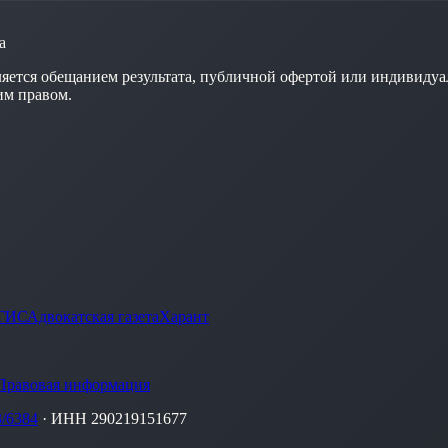
а
яется обещанием результата, публичной офертой или индивидуа
им правом.
ГИС
Адвокатская газета
Харант
Правовая информация
/6384
· ИНН 290219151677