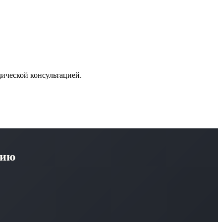
дической консультацией.
цию