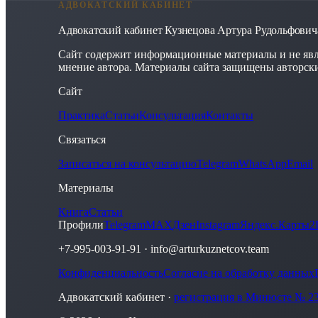
АДВОКАТСКИЙ КАБИНЕТ
Адвокатский кабинет Кузнецова Артура Рудольфович
Сайт содержит информационные материалы и не явл
мнение автора. Материалы сайта защищены авторск
Сайт
Практика
Статьи
Консультация
Контакты
Связаться
Записаться на консультацию
Telegram
WhatsApp
Email
Материалы
Книга
Статьи
Профили
Telegram
MAX
Дзен
Instagram
Яндекс.Карты
2
+7-995-003-91-91
·
info@arturkuznetcov.team
Конфиденциальность
Согласие на обработку данных
Адвокатский кабинет ·
регистрация в Минюсте № 23