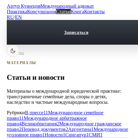
Артур Кузнецов
Международный адвокат
Практика
Консультация
Статьи
Книга
Контакты
RU
/
EN
Записаться
МАТЕРИАЛЫ
Статьи и новости
Материалы о международной юридической практике:
трансграничные семейные дела, споры о детях,
наследство и частные международные вопросы.
Рубрики
В прессе
11
Международное семейное
право
11
Международное арбитражное
право
4
Великобритания
2
Международное гражданское
право
2
Перевод документов
2
Аргентина
1
Международное
уголовное право
1
Новости
1
Сингапур
1
СМИ
1