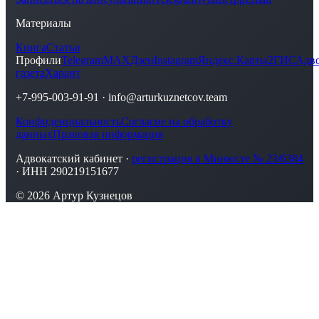
Материалы
Книга
Статьи
Профили
Telegram
MAX
Дзен
Instagram
Яндекс.Карты
2ГИС
Адво
газета
Харант
+7-995-003-91-91
·
info@arturkuznetcov.team
Конфиденциальность
Согласие на обработку
данных
Правовая информация
Адвокатский кабинет ·
регистрация в Минюсте № 23/6384
· ИНН 290219151677
© 2026 Артур Кузнецов